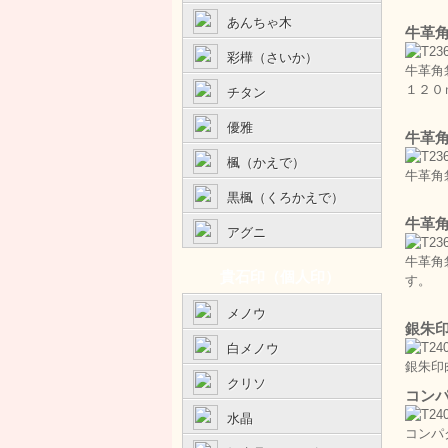
あんちゃ木
牛革
彩樺（さいか）
牛革角
１２０
チタン
優雅
牛革
楓（かえで）
牛革角
黒楓（くろかえで）
牛革
アグニ
牛革角
貴石印（個人印）
す。
メノウ
銀朱
白メノウ
銀朱印
クリソ
コン
水晶
コンパ