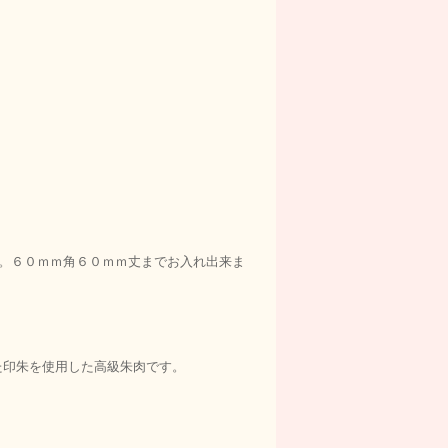
。６０ｍｍ角６０ｍｍ丈までお入れ出来ま
た印朱を使用した高級朱肉です。