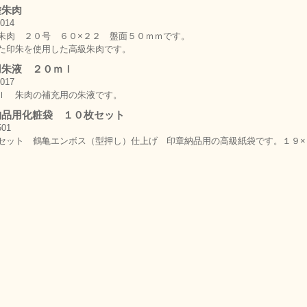
塗朱肉
朱肉 ２０号 ６０×２２ 盤面５０ｍｍです。
た印朱を使用した高級朱肉です。
用朱液 ２０ｍｌ
ｌ 朱肉の補充用の朱液です。
納品用化粧袋 １０枚セット
セット 鶴亀エンボス（型押し）仕上げ 印章納品用の高級紙袋です。１９×