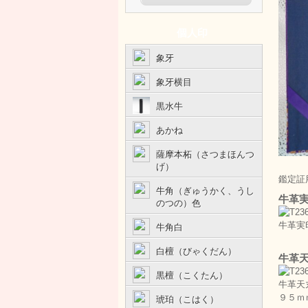
個人印
象牙
象牙横目
黒水牛
あかね
薩摩本柘（さつまほんつ
げ）
鑑定証
牛角（ぎゅうかく、うし
牛革実
のつの）色
牛革実
牛角白
白檀（びゃくだん）
牛革
黒檀（こくたん）
牛革天
９５ｍ
琥珀（こはく）