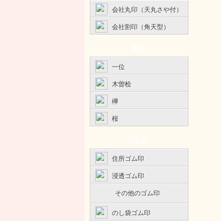
会社丸印（天丸さや付）
会社割印（角天型）
表札
一位
木曽桧
欅
桜
ゴム印
住所ゴム印
浸透ゴム印
その他のゴム印
のし袋ゴム印