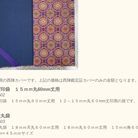
用の西陣カバーです。上記の価格は西陣鑑定証カバーのみの金額となります。 33
印袋 １５ｍｍ丸60mm丈用
印袋 １５ｍｍ丸６０ｍｍ丈用 １２～１５ｍｍ丸６０mm丈印用の袋です。
天丸袋
丸袋 １８ｍｍ天丸６０ｍｍ丈用 １８ｍｍ丸６０ｍｍ丈用 １５ｍｍ角６０
ｍ×４５ｍｍサイズ