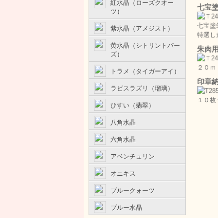
紅水晶（ローズクオー
七宝
ツ）
七宝塗
紫水晶（アメジスト）
特選し
黄水晶（シトリントパー
朱肉
ズ）
２０ｍ
トラメ（タイガーアイ）
印章
ラピスラズリ（瑠璃）
１０枚
ひすい（翡翠）
八角水晶
六角水晶
アベンチュリン
オニキス
ブルークォーツ
ブルー水晶