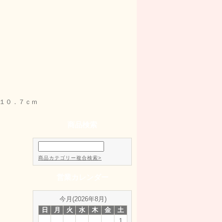
１０．７ｃｍ
商品検索
商品カテゴリー複合検索>
営業カレンダー
今月(2026年8月)
日
月
火
水
木
金
土
1