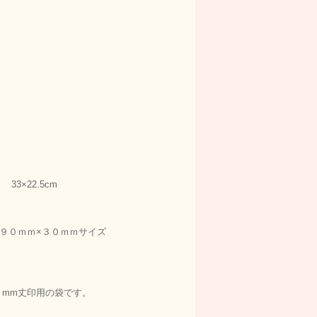
×22.5cm
９０ｍｍ×３０ｍｍサイズ
mm丈印用の袋です。