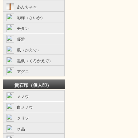
あんちゃ木
彩樺（さいか）
チタン
優雅
楓（かえで）
黒楓（くろかえで）
アグニ
貴石印（個人印）
メノウ
白メノウ
クリソ
水晶