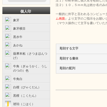
注１）印材本体に個人名を彫刻した
注２）１０，５ｍｍ丸は姓か名のみ
個人印
一般的に外字と言われるコンピュー
ム画面
』
より文字のご指示をお願い
象牙
（マウス操作にて文字を書いていた
象牙横目
黒水牛
あかね
彫刻する文字
薩摩本柘（さつまほんつ
げ）
彫刻する書体
牛角（ぎゅうかく、うし
彫刻の配列
のつの）色
牛角白
白檀（びゃくだん）
黒檀（こくたん）
琥珀（こはく）