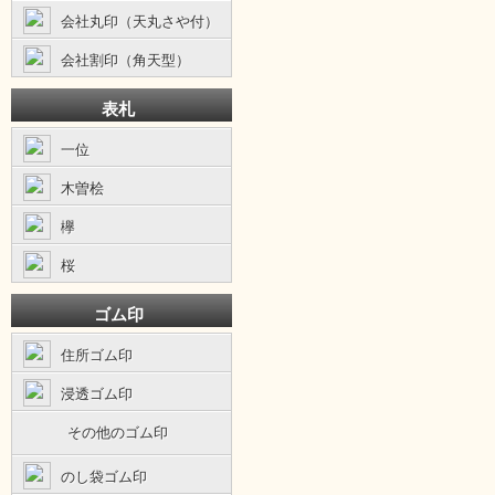
会社丸印（天丸さや付）
会社割印（角天型）
表札
一位
木曽桧
欅
桜
ゴム印
住所ゴム印
浸透ゴム印
その他のゴム印
のし袋ゴム印