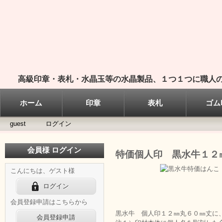
高級印章・表札・水晶玉等の水晶製品、１つ１つに職人の
ホーム
印章
表札
ゴム
guest
ログイン
会員様 ログイン
特価個人印 黒水牛１２
こんにちは、ゲスト様
ログイン
会員登録申請はこちらから
黒水牛 個人印１２㎜丸６０㎜丈に
会員登録申請